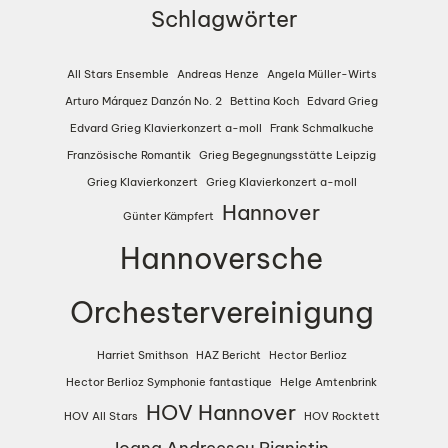
Schlagwörter
All Stars Ensemble
Andreas Henze
Angela Müller-Wirts
Arturo Márquez Danzón No. 2
Bettina Koch
Edvard Grieg
Edvard Grieg Klavierkonzert a-moll
Frank Schmalkuche
Französische Romantik
Grieg Begegnungsstätte Leipzig
Grieg Klavierkonzert
Grieg Klavierkonzert a-moll
Hannover
Günter Kämpfert
Hannoversche
Orchestervereinigung
Harriet Smithson
HAZ Bericht
Hector Berlioz
Hector Berlioz Symphonie fantastique
Helge Amtenbrink
HOV Hannover
HOV All Stars
HOV Rocktett
Ioana Andreescu Pianistin