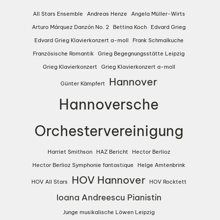
All Stars Ensemble
Andreas Henze
Angela Müller-Wirts
Arturo Márquez Danzón No. 2
Bettina Koch
Edvard Grieg
Edvard Grieg Klavierkonzert a-moll
Frank Schmalkuche
Französische Romantik
Grieg Begegnungsstätte Leipzig
Grieg Klavierkonzert
Grieg Klavierkonzert a-moll
Hannover
Günter Kämpfert
Hannoversche
Orchestervereinigung
Harriet Smithson
HAZ Bericht
Hector Berlioz
Hector Berlioz Symphonie fantastique
Helge Amtenbrink
HOV Hannover
HOV All Stars
HOV Rocktett
Ioana Andreescu Pianistin
Junge musikalische Löwen Leipzig