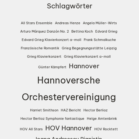
Schlagwörter
All Stars Ensemble
Andreas Henze
Angela Müller-Wirts
Arturo Márquez Danzón No. 2
Bettina Koch
Edvard Grieg
Edvard Grieg Klavierkonzert a-moll
Frank Schmalkuche
Französische Romantik
Grieg Begegnungsstätte Leipzig
Grieg Klavierkonzert
Grieg Klavierkonzert a-moll
Hannover
Günter Kämpfert
Hannoversche
Orchestervereinigung
Harriet Smithson
HAZ Bericht
Hector Berlioz
Hector Berlioz Symphonie fantastique
Helge Amtenbrink
HOV Hannover
HOV All Stars
HOV Rocktett
Ioana Andreescu Pianistin