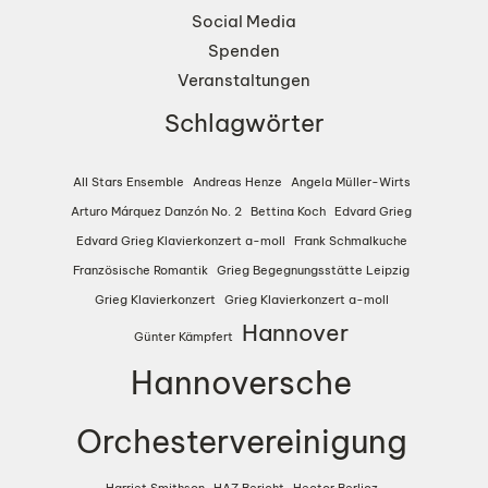
Social Media
Spenden
Veranstaltungen
Schlagwörter
All Stars Ensemble
Andreas Henze
Angela Müller-Wirts
Arturo Márquez Danzón No. 2
Bettina Koch
Edvard Grieg
Edvard Grieg Klavierkonzert a-moll
Frank Schmalkuche
Französische Romantik
Grieg Begegnungsstätte Leipzig
Grieg Klavierkonzert
Grieg Klavierkonzert a-moll
Hannover
Günter Kämpfert
Hannoversche
Orchestervereinigung
Harriet Smithson
HAZ Bericht
Hector Berlioz