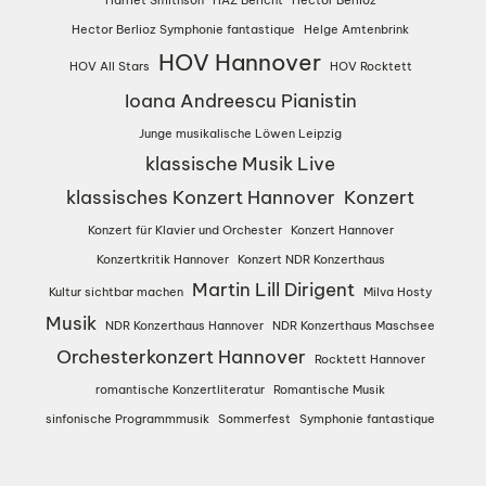
Hector Berlioz Symphonie fantastique
Helge Amtenbrink
HOV Hannover
HOV All Stars
HOV Rocktett
Ioana Andreescu Pianistin
Junge musikalische Löwen Leipzig
klassische Musik Live
klassisches Konzert Hannover
Konzert
Konzert für Klavier und Orchester
Konzert Hannover
Konzertkritik Hannover
Konzert NDR Konzerthaus
Martin Lill Dirigent
Kultur sichtbar machen
Milva Hosty
Musik
NDR Konzerthaus Hannover
NDR Konzerthaus Maschsee
Orchesterkonzert Hannover
Rocktett Hannover
romantische Konzertliteratur
Romantische Musik
sinfonische Programmmusik
Sommerfest
Symphonie fantastique